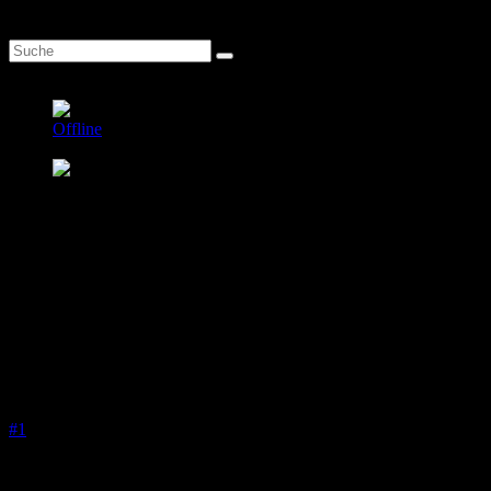
1
Uwe.v11
Autor
Offline
Premium Mitglied
total Citroen verstrahlt DS,SM,C6
Beiträge: 151
Thanks: 1
Re:
Anlasser tauschen
25 Mai 2026 19:15
#1
Danke Euch
hab verstanden
Macht dann der Daniel