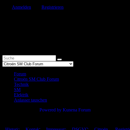
Bitte
Anmelden
oder
Registrieren
um der Konversation beizutreten.
Start
Zurück
1
Weiter
Ende
1
Forum
Citroën SM Club Forum
Technik
SM
Elektrik
Anlasser tauschen
Powered by
Kunena Forum
Citroën SM Club Deutschland – Copyright © 2026
Historie
Kontakt
Impressum
DSGVO
Citroën-
Registri