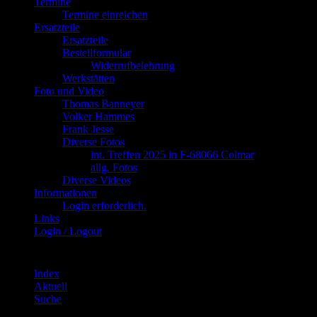
Termine
Termine einreichen
Ersatzteile
Ersatzteile
Bestellformular
Widerrufbelehrung
Werkstätten
Foto und Video
Thomas Banneyer
Volker Hammes
Frank Jesse
Diverse Fotos
int. Treffen 2025 in F-68066 Colmar
allg. Fotos
Diverse Videos
Informationen
Login erforderlich.
Links
Login / Logout
Index
Aktuell
Suche