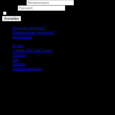
Benutzername
Passwort
Angemeldet bleiben
Anmelden
Passwort vergessen?
Benutzername vergessen?
Registrieren
Forum
Citroën SM Club Forum
Technik
SM
Elektrik
Anlasser tauschen
Frage
Anlasser tauschen
Start
Zurück
1
Weiter
Ende