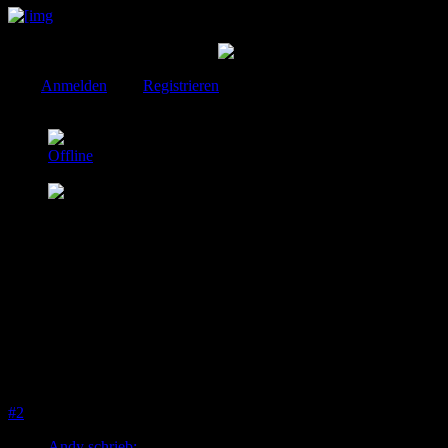
aus der Toscana Deutschlands
DS und SM und C6 ,jetzt reichts
Bitte
Anmelden
oder
Registrieren
um der Konversation beizutreten.
MaTHias
Offline
Platinum Mitglied
Beiträge: 3677
Thanks: 39
Re:
Anlasser tauschen
25 Mai 2026 12:26
#2
Andy schrieb: