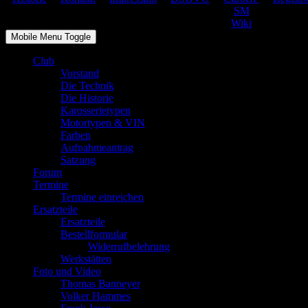
SM
Wiki
Mobile Menu Toggle
Club
Vorstand
Die Technik
Die Historie
Karosserietypen
Motortypen & VIN
Farben
Aufnahmeantrag
Satzung
Forum
Termine
Termine einreichen
Ersatzteile
Ersatzteile
Bestellformular
Widerrufbelehrung
Werkstätten
Foto und Video
Thomas Banneyer
Volker Hammes