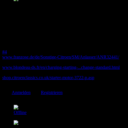
Beiträge: 594
Thanks: 24
Re:
Anlasser tauschen
25 Mai 2026 10:21
#4
www.franzose.de/de/Sonstige-Citroen/SM/Anlasser/ANR32441/
www.blondeau-ds.fr/en/charging-starting-...change-standard.html
shop.citroenclassics.co.uk/starter-motor-3722-p.asp
Folgende Benutzer bedankten sich:
Uwe.v11
Bitte
Anmelden
oder
Registrieren
um der Konversation beizutreten.
MaTHias
Offline
Platinum Mitglied
Beiträge: 3677