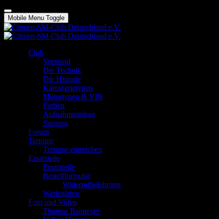
Mobile Menu Toggle
Club
Vorstand
Die Technik
Die Historie
Karosserietypen
Motortypen & VIN
Farben
Aufnahmeantrag
Satzung
Forum
Termine
Termine einreichen
Ersatzteile
Ersatzteile
Bestellformular
Widerrufbelehrung
Werkstätten
Foto und Video
Thomas Banneyer