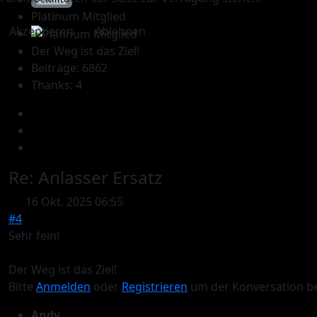
Platinum Mitglied
Akzeptieren
Ablehnen
Der Weg ist das Ziel!
Beiträge: 6862
Thanks: 4
Re:
Anlasser Ersatz
16 Okt. 2025 06:55
#4
Sehr fein!
Der Weg ist das Ziel!
Bitte
Anmelden
oder
Registrieren
um der Konversation be
Andy