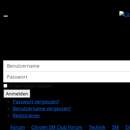
Mobile Menu Toggle
Index
Aktuell
Suche
Benutzername
Passwort
Angemeldet bleiben
Anmelden
Passwort vergessen?
Benutzername vergessen?
Registrieren
Forum
Citroën SM Club Forum
Technik
SM
El