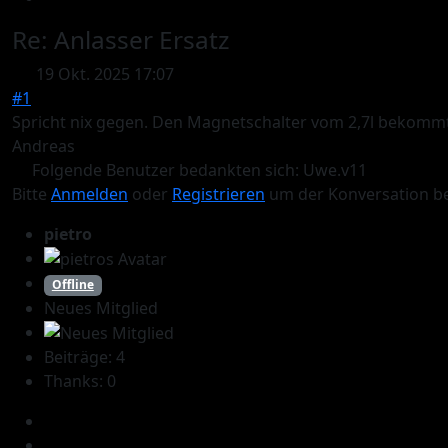
Re:
Anlasser Ersatz
19 Okt. 2025 17:07
#1
Spricht nix gegen. Den Magnetschalter vom 2,7l bekommt m
Andreas
Folgende Benutzer bedankten sich:
Uwe.v11
Bitte
Anmelden
oder
Registrieren
um der Konversation be
pietro
Offline
Neues Mitglied
Beiträge: 4
Thanks: 0