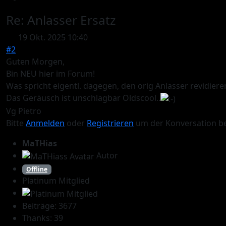
Re:
Anlasser Ersatz
19 Okt. 2025 10:40
#2
Guten Morgen,
Bin NEU hier im Forum!
Was spricht eigentl. dagegen, den orig Anlasser revidiere
Das Geräusch ist unschlagbar Oldscool..
Vg Pietro
Bitte
Anmelden
oder
Registrieren
um der Konversation be
MaTHias
Autor
Offline
Platinum Mitglied
Beiträge: 3677
Thanks: 39