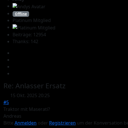
Offline
Platinum Mitglied
Beiträge: 12954
Thanks: 142
Re:
Anlasser Ersatz
15 Okt. 2025 20:25
#5
Traktor mit Maserati?
Andreas
Bitte
Anmelden
oder
Registrieren
um der Konversation be