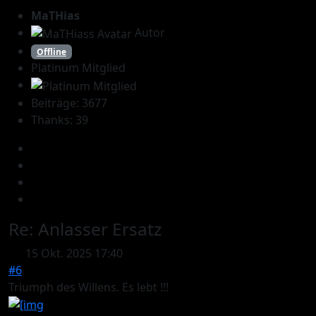
MaTHias
Autor
Offline
Platinum Mitglied
Beiträge: 3677
Thanks: 39
Re:
Anlasser Ersatz
15 Okt. 2025 17:40
#6
Triumph des Willens. Es lebt !!!