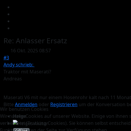
Re:
Anlasser Ersatz
16 Okt. 2025 08:57
#3
Andy schrieb:
Traktor mit Maserati?
Andreas
Maserati V6 mit nur einem Hosenrohr kalt nach 11 Monat
Bitte
Anmelden
oder
Registrieren
um der Konversation be
Wir benutzen Cookies
Helge
Wir nutzen Cookies auf unserer Website. Einige von ihnen s
verbessern (Tracking Cookies). Sie können selbst entscheid
Funktionalitäten der Seite zur Verfügung stehen.
Offline