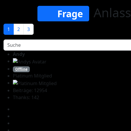
Anlass
Frage
1
2
3
Andy
Offline
Platinum Mitglied
Beiträge: 12954
Thanks: 142