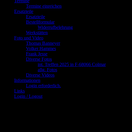
Termine
Termine einreichen
Ersatzteile
Ersatzteile
Bestellformular
Widerrufbelehrung
Werkstätten
Foto und Video
Thomas Banneyer
Volker Hammes
Frank Jesse
Diverse Fotos
int. Treffen 2025 in F-68066 Colmar
allg. Fotos
Diverse Videos
Informationen
Login erforderlich.
Links
Login / Logout
TECHNISCHE DATEN SM:
- Produziert zwischen 1970 und 1975