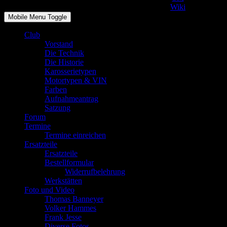
Wiki
Mobile Menu Toggle
Club
Vorstand
Die Technik
Die Historie
Karosserietypen
Motortypen & VIN
Farben
Aufnahmeantrag
Satzung
Forum
Termine
Termine einreichen
Ersatzteile
Ersatzteile
Bestellformular
Widerrufbelehrung
Werkstätten
Foto und Video
Thomas Banneyer
Volker Hammes
Frank Jesse
Diverse Fotos