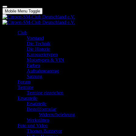
Mobile Menu Toggle
Club
Vorstand
Die Technik
Die Historie
Karosserietypen
Motortypen & VIN
Farben
Aufnahmeantrag
Satzung
Forum
Termine
Termine einreichen
Ersatzteile
Ersatzteile
Bestellformular
Widerrufbelehrung
Werkstätten
Foto und Video
Thomas Banneyer