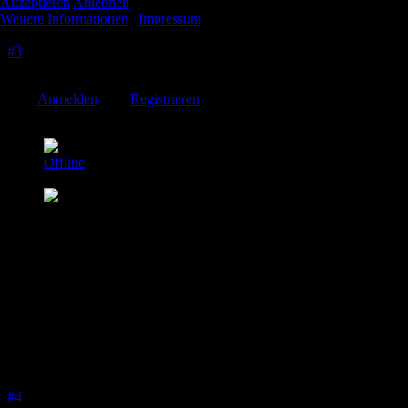
Akzeptieren
Ablehnen
Weitere Informationen
|
Impressum
06 Sep. 2024 13:50
#3
Deutlich aufgewertet durch das 19,95€ Autoradio!
Bitte
Anmelden
oder
Registrieren
um der Konversation beizutreten.
Andy
Offline
Platinum Mitglied
Beiträge: 12954
Thanks: 142
Re:
SM Cabrio im Angebot.....
06 Sep. 2024 09:59
#4