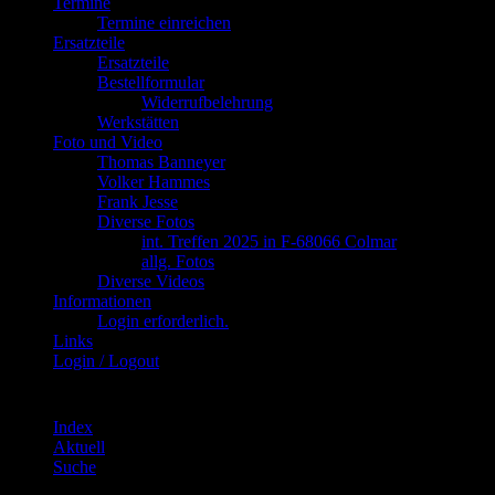
Termine
Termine einreichen
Ersatzteile
Ersatzteile
Bestellformular
Widerrufbelehrung
Werkstätten
Foto und Video
Thomas Banneyer
Volker Hammes
Frank Jesse
Diverse Fotos
int. Treffen 2025 in F-68066 Colmar
allg. Fotos
Diverse Videos
Informationen
Login erforderlich.
Links
Login / Logout
Index
Aktuell
Suche