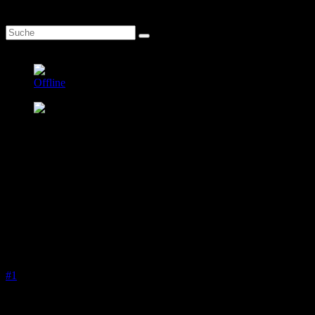
1
Tobinxetorix
Offline
Elite Mitglied
Beiträge: 184
Thanks: 3
Re:
SM Cabrio im Angebot.....
09 Sep. 2024 12:48
#1
Also das Design lässt einem das Citroen Herz aufgehen. Die
Spaltmaße sind richtig gut, allerdings wie schon erwähnt die Details
wie Türen, Cabriodach, Radio und vermutlich weitere Details sind