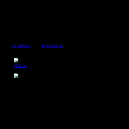
schlecht gelöst. Einfach ein toller eyecather, aber bei näherer
"fachlicher" Betrachtung nur second choice. Ich liebe einfach das
SM Cabrio, die Form gefällt, die Details nicht. Und dicht wird er
garantiert nicht sein...
Phantasie ist wichtiger als Wissen, denn Wissen ist begrenzt
A.Einstein
Bitte
Anmelden
oder
Registrieren
um der Konversation beizutreten.
MaTHias
Offline
Platinum Mitglied
Beiträge: 3677
Thanks: 39
Re:
SM Cabrio im Angebot.....