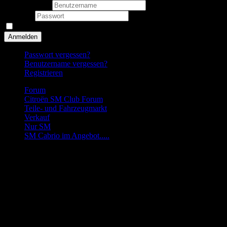
Benutzername
Passwort
Angemeldet bleiben
Anmelden
Passwort vergessen?
Benutzername vergessen?
Registrieren
Forum
Citroën SM Club Forum
Teile- und Fahrzeugmarkt
Verkauf
Nur SM
SM Cabrio im Angebot.....
Frage
SM Cabrio im Angebot.....
Start
Zurück
1
Weiter
Ende