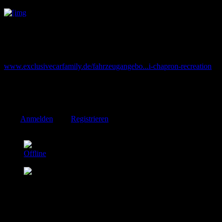
Ist der Kentner-Umbau.
"Henri Chapron Recreation",
tsss
Den Wagen als Cabrionachbau anzubieten, ohne mit dem Namen
Chapron zu werben, würde ich ehrlicher finden. Nun gut, es wird
sich zeigen, was mit dem Fahrzeug passieren wird.
www.exclusivecarfamily.de/fahrzeugangebo...i-chapron-recreation
Letzte Änderung: 05 Sep. 2024 23:15 von
CSM Stefan
.
Bitte
Anmelden
oder
Registrieren
um der Konversation beizutreten.
Junkerjakob
Autor
Offline
Junior Mitglied
Beiträge: 27
Thanks: 0