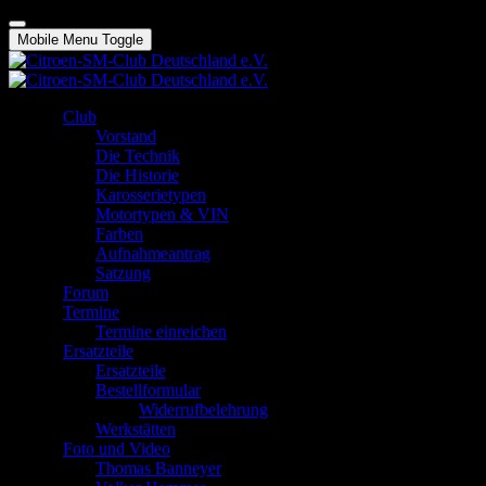
Mobile Menu Toggle
Club
Vorstand
Die Technik
Die Historie
Karosserietypen
Motortypen & VIN
Farben
Aufnahmeantrag
Satzung
Forum
Termine
Termine einreichen
Ersatzteile
Ersatzteile
Bestellformular
Widerrufbelehrung
Werkstätten
Foto und Video
Thomas Banneyer