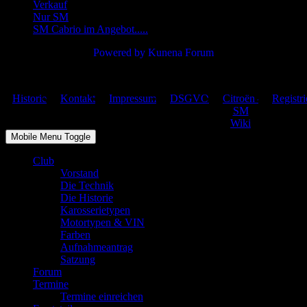
Verkauf
Nur SM
SM Cabrio im Angebot.....
Powered by
Kunena Forum
Citroën SM Club Deutschland – Copyright © 2026
Historie
Kontakt
Impressum
DSGVO
Citroën-
Registri
SM
Wiki
Mobile Menu Toggle
Club
Vorstand
Die Technik
Die Historie
Karosserietypen
Motortypen & VIN
Farben
Aufnahmeantrag
Satzung
Forum
Termine
Termine einreichen