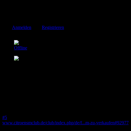
Na ja…
Verdeck schlechter Schnitt mit Falten, für einen 71er falsche Türen
mit separatem Schloss. Und der Rest?
Andreas
Bitte
Anmelden
oder
Registrieren
um der Konversation beizutreten.
CSM Stefan
Offline
Elite Mitglied
Beiträge: 765
Thanks: 42
Re:
SM Cabrio im Angebot.....
05 Sep. 2024 22:59
-
05 Sep. 2024 23:15
#5
www.citroensmclub.de/club/index.php/de/f...m-zu-verkaufen#92977