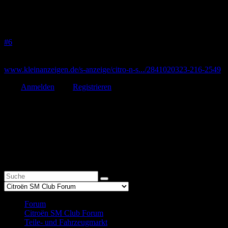
SM Cabrio im Angebot.....
05 Sep. 2024 09:37
#6
ob das was ist ?
www.kleinanzeigen.de/s-anzeige/citro-n-s.../2841020323-216-2549
Bitte
Anmelden
oder
Registrieren
um der Konversation beizutreten.
Start
Zurück
1
Weiter
Ende
1
Forum
Citroën SM Club Forum
Teile- und Fahrzeugmarkt