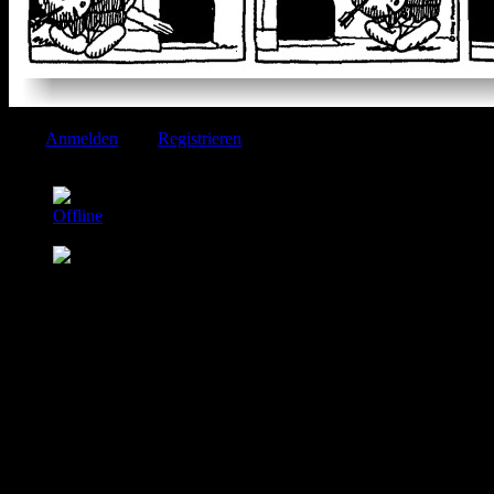
Bitte
Anmelden
oder
Registrieren
um der Konversation beizutreten.
Tobinxetorix
Autor
Offline
Elite Mitglied
Beiträge: 184
Thanks: 3
Das wahre SM Weinpendant...