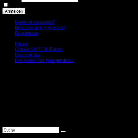
Angemeldet bleiben
Anmelden
Passwort vergessen?
Benutzername vergessen?
Registrieren
Forum
Citroën SM Club Forum
Dies und das
Das wahre SM Weinpendant...
Frage
Das wahre SM Weinpendant...
Start
Zurück
1
Weiter
Ende
1