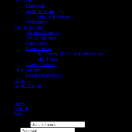
Ersatzteile
Ersatzteile
Bestellformular
Widerrufbelehrung
Werkstätten
Foto und Video
Thomas Banneyer
Volker Hammes
Frank Jesse
Diverse Fotos
int. Treffen 2025 in F-68066 Colmar
allg. Fotos
Diverse Videos
Informationen
Login erforderlich.
Links
Login / Logout
Index
Aktuell
Suche
Benutzername
Passwort