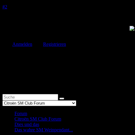
25 Sep. 2015 16:27
#2
Neuster Bad Boy ist der 'SM' Côtes-du-Rhône Non Vintage! Eine akri
vermählt. Und weil auf diesen Wein kein Spitzen-Appellations-Hut 
genug des Regelbruchs, assembliert er auch noch verschiedene Jahr
Parker Punkte ab und wird auf Wunsch im SM Break ausgeliefert!
Phantasie ist wichtiger als Wissen, denn Wissen ist begrenzt A.Einstei
Bitte
Anmelden
oder
Registrieren
um der Konversation beizutreten.
Start
Zurück
1
Weiter
Ende
1
Forum
Citroën SM Club Forum
Dies und das
Das wahre SM Weinpendant...