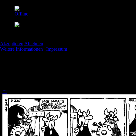
MaTHias
Offline
Wir benutzen Cookies
Platinum Mitglied
Wir nutzen Cookies auf unserer Website. Einige von ihnen sind essenzi
Beiträge: 3677
können selbst entscheiden, ob Sie die Cookies zulassen möchten. Bitte
Thanks: 39
Akzeptieren
Ablehnen
Weitere Informationen
|
Impressum
Re:
Das wahre SM Weinpendant...
25 Sep. 2015 23:01
#1