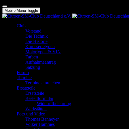
Mobile Menu Toggle
Club
Vorstand
Die Technik
Die Historie
Karosserietypen
Motortypen & VIN
Farben
Aufnahmeantrag
Satzung
Forum
Termine
Termine einreichen
Ersatzteile
Ersatzteile
Bestellformular
Widerrufbelehrung
Werkstätten
Foto und Video
Thomas Banneyer
Volker Hammes