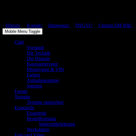
Citroën SM Club Deutschland – Copyright © 2026
Historie
Kontakt
Impressum
DSGVO
Citroën-SM Wiki
Mobile Menu Toggle
Club
Vorstand
Die Technik
Die Historie
Karosserietypen
Motortypen & VIN
Farben
Aufnahmeantrag
Satzung
Forum
Termine
Termine einreichen
Ersatzteile
Ersatzteile
Bestellformular
Widerrufbelehrung
Werkstätten
Foto und Video