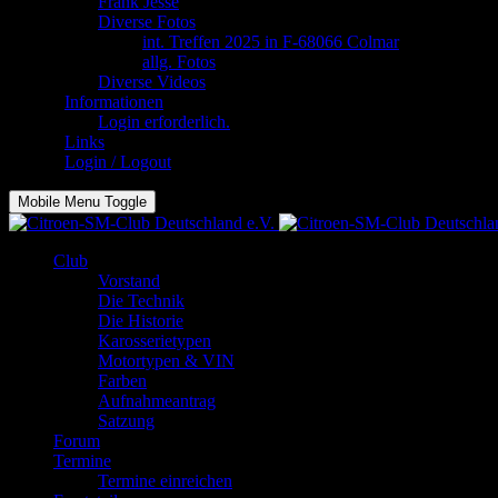
Frank Jesse
Diverse Fotos
int. Treffen 2025 in F-68066 Colmar
allg. Fotos
Diverse Videos
Informationen
Login erforderlich.
Links
Login / Logout
Mobile Menu Toggle
Club
Vorstand
Die Technik
Die Historie
Karosserietypen
Motortypen & VIN
Farben
Aufnahmeantrag
Satzung
Forum
Termine
Termine einreichen