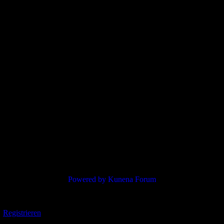
A Hoorn, NL. Die SM'art26 -> vom Himmelfahrtstag, dem 14.05, bis So
bstheilende Sicherungen/silberne Kästen zwischen den grünen Relais
Powered by
Kunena Forum
Registrieren