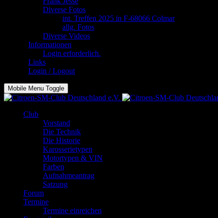
Frank Jesse
Diverse Fotos
int. Treffen 2025 in F-68066 Colmar
allg. Fotos
Diverse Videos
Informationen
Login erforderlich.
Links
Login / Logout
Mobile Menu Toggle
Club
Vorstand
Die Technik
Die Historie
Karosserietypen
Motortypen & VIN
Farben
Aufnahmeantrag
Satzung
Forum
Termine
Termine einreichen