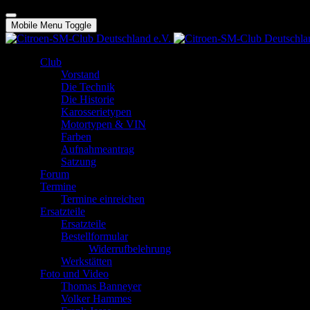
Mobile Menu Toggle
Club
Vorstand
Die Technik
Die Historie
Karosserietypen
Motortypen & VIN
Farben
Aufnahmeantrag
Satzung
Forum
Termine
Termine einreichen
Ersatzteile
Ersatzteile
Bestellformular
Widerrufbelehrung
Werkstätten
Foto und Video
Thomas Banneyer
Volker Hammes