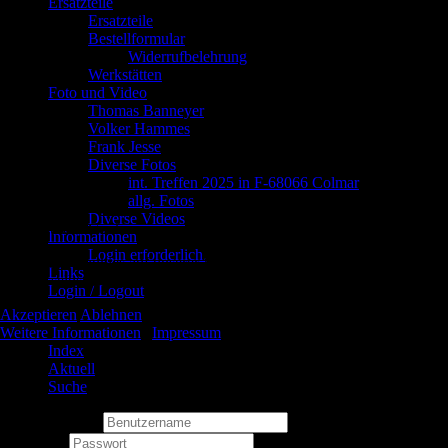
Ersatzteile
Ersatzteile
Bestellformular
Widerrufbelehrung
Werkstätten
Foto und Video
Thomas Banneyer
Volker Hammes
Frank Jesse
Diverse Fotos
int. Treffen 2025 in F-68066 Colmar
allg. Fotos
Diverse Videos
Wir benutzen Cookies
Informationen
Login erforderlich.
Wir nutzen Cookies auf unserer Website. Einige von ihnen sind essenzi
Links
können selbst entscheiden, ob Sie die Cookies zulassen möchten. Bitte
Login / Logout
Akzeptieren
Ablehnen
Weitere Informationen
|
Impressum
Index
Aktuell
Suche
Benutzername
Passwort