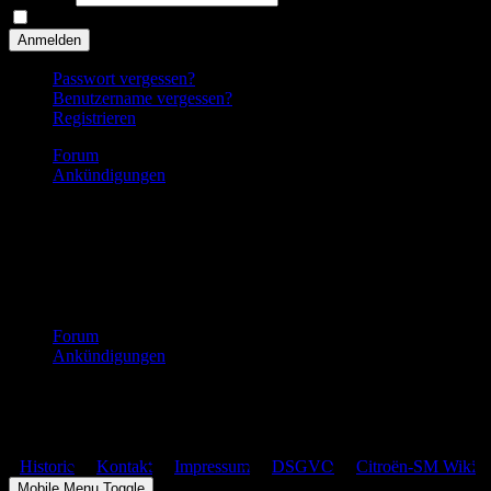
Angemeldet bleiben
Anmelden
Passwort vergessen?
Benutzername vergessen?
Registrieren
Forum
Ankündigungen
Aktuelle Informationen!
03 Mai 2026
Internationales SM Treffen 2026; in Westfriese Parkweg 1, 1625 M
Neue Ersatzteile:
• Stehbolzen Zylinderkopf / Motorblock sowie Leistungsschalter/Sel
Forum
Ankündigungen
Citroën SM Club Deutschland – Copyright © 2026
Historie
Kontakt
Impressum
DSGVO
Citroën-SM Wiki
Mobile Menu Toggle